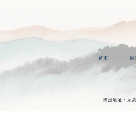
首页
园
憩园地址：龙