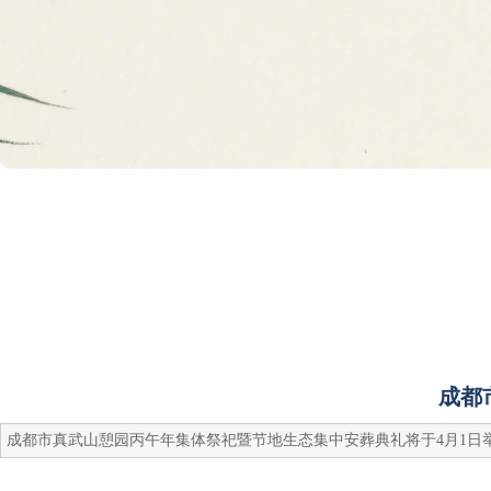
成都
成都市真武山憩园丙午年集体祭祀暨节地生态集中安葬典礼将于4月1日