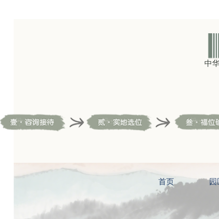
中
首页
园